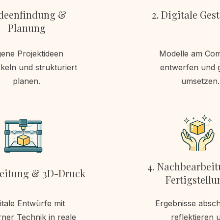
 Ideenfindung &
2. Digitale Ges
Planung
gene Projektideen
Modelle am Co
keln und strukturiert
entwerfen und g
planen.
umsetzen.
4. Nachbearbei
reitung & 3D-Druck
Fertigstellu
itale Entwürfe mit
Ergebnisse absch
ner Technik in reale
reflektieren 