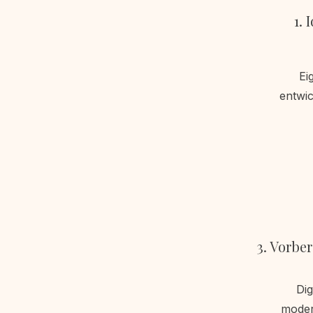
1.
Ei
entwic
3. Vorbe
Dig
moder