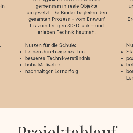
ln
gemeinsam in reale Objekte
u
umgesetzt. Die Kinder begleiten den
gesamten Prozess – vom Entwurf
Er
bis zum fertigen 3D-Druck – und
erleben Technik hautnah.
.
Nutzen für die Schule:
Nu
Lernen durch eigenes Tun
St
besseres Technikverständnis
po
hohe Motivation
hoh
nachhaltiger Lernerfolg
be
Le
Projektablauf