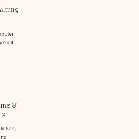
taltung
mputer
ezielt
tung &
ng
ließen,
und