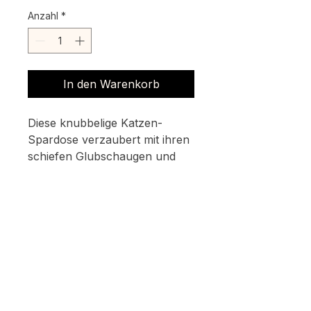
Anzahl
*
In den Warenkorb
Diese knubbelige Katzen-
Spardose verzaubert mit ihren
schiefen Glubschaugen und
lädt zum
Sparen ein. Ein tolles
Geschenk für Katzenfans und
Kinder, die Freude am Sparen
haben.
✅ Als zertifizierter Partner von
STLflix
dürfen wir dieses
Design offiziell anbieten –